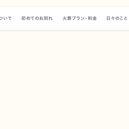
ついて
初めてのお別れ
火葬プラン・料金
日々のこと
ようこそ。こちらは最初の投稿です。編集または削除し、コンテン