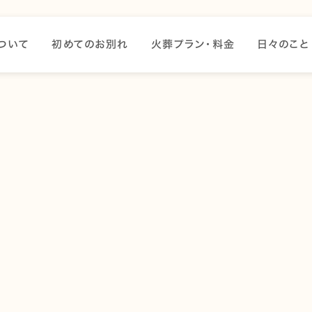
ついて
初めてのお別れ
火葬プラン・料金
日々のこと
どうすればいいの…？」
何から手をつければいいか分からず、不安になる方も多くいら
、そうしたお気持ちに寄り添いながら、ひとつひとつ丁寧にお
、初めてペット葬儀を迎える方が安心できるよう、よくあるご