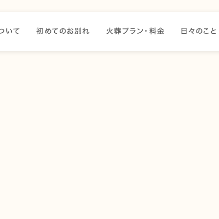
ついて
初めてのお別れ
火葬プラン・料金
日々のこと
は、「何かしてあげたい」と思う飼い主様も多いのではないで
、命日を迎えるたびに思い出がよみがえり、寂しさや感謝の気
でできる方法
と
霊園での特別供養
の2つの選択肢があります。