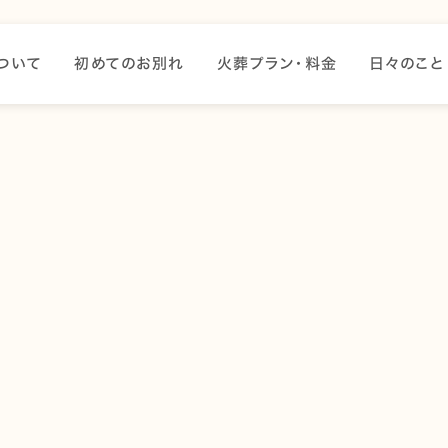
ついて
初めてのお別れ
火葬プラン・料金
日々のこと
サインをご紹介します。
ている場合、とてもリラックスしていると言えます。この状態
い主に甘えたいという気持ちの表れです。