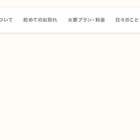
ついて
初めてのお別れ
火葬プラン・料金
日々のこと
た場合、暑さからご遺体を守るための適切な安置方法が重要で
置
涼しい場所にご遺体を安置します。風通しの良い部屋やエアコ