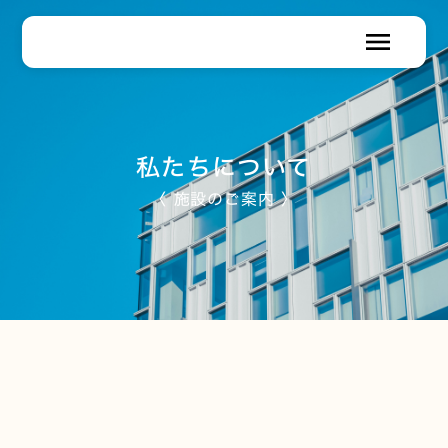
menu
私たちについて
〈 施設のご案内 〉
地域と共に歩み、